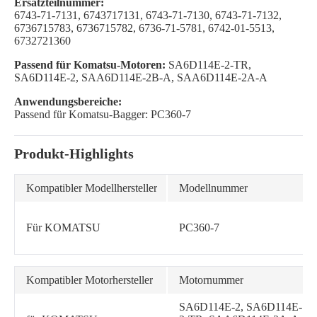
Ersatzteilnummer:
6743-71-7131, 6743717131, 6743-71-7130, 6743-71-7132,
6736715783, 6736715782, 6736-71-5781, 6742-01-5513,
6732721360
Passend für Komatsu-Motoren:
SA6D114E-2-TR,
SA6D114E-2, SAA6D114E-2B-A, SAA6D114E-2A-A
Anwendungsbereiche:
Passend für Komatsu-Bagger: PC360-7
Produkt-Highlights
Kompatibler Modellhersteller
Modellnummer
Für KOMATSU
PC360-7
Kompatibler Motorhersteller
Motornummer
SA6D114E-2, SA6D114E-